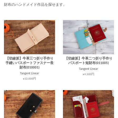
財布のハンドメイド作品を探せます。
【切線派】牛革三つ折り手作り
【切線派】牛革二つ折り手作り
手縫いパスポートファスナー長
パスポート短財布(011005)
財布(010001)
Tangent Linear
Tangent Linear
¥4,500円
¥12,000円