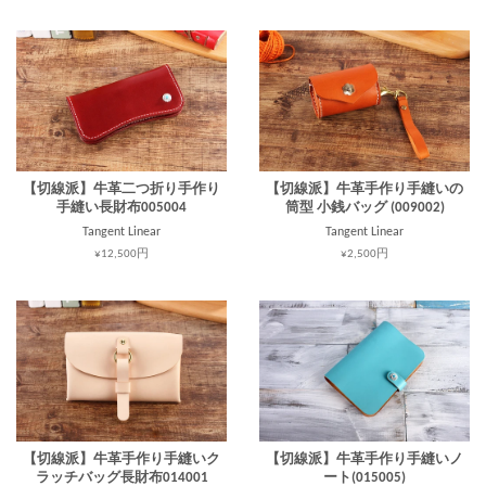
【切線派】牛革二つ折り手作り
【切線派】牛革手作り手縫いの
手縫い長財布005004
筒型 小銭バッグ (009002)
Tangent Linear
Tangent Linear
¥12,500円
¥2,500円
【切線派】牛革手作り手縫いク
【切線派】牛革手作り手縫いノ
ラッチバッグ長財布014001
ート(015005)