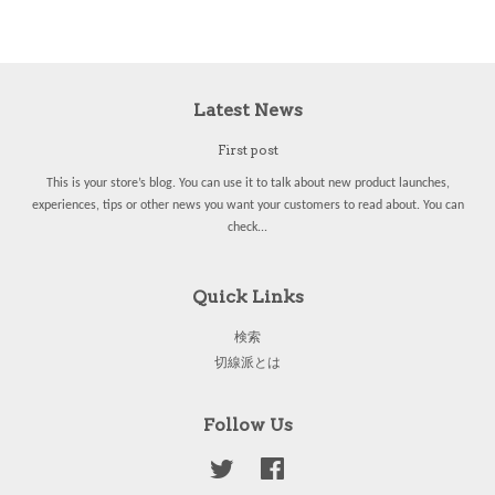
Latest News
First post
This is your store’s blog. You can use it to talk about new product launches,
experiences, tips or other news you want your customers to read about. You can
check...
Quick Links
検索
切線派とは
Follow Us
Twitter
Facebook